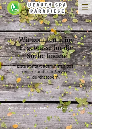
Wir konnten keine
Ergebnisse für die
Suche finden
Bitte Kontakt aufnehmen oder
unsere anderen Services
durchstöbern.
© 2023 para Salón de Belleza. Creado con
Wix.com