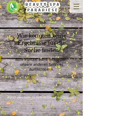
Wir konnten keine
Ergebnisse für die
Suche finden
Bitte Kontakt aufnehmen oder
unsere anderen Services
durchstöbern.
© 2023 para Salón de Belleza. Creado con
Wix.com