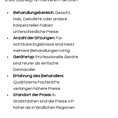
stark. Das liegt an mehreren Faktoren:
Behandlungsbereich:
 Gesicht, 
Hals, Dekolleté oder andere 
Körperstellen haben 
unterschiedliche Preise.
Anzahl der Sitzungen:
 Für 
sichtbare Ergebnisse sind meist 
mehrere Behandlungen nötig.
Gerätetyp:
 Professionelle Geräte 
sind teurer als einfache 
Dermaroller.
Erfahrung des Behandlers:
Qualifizierte Fachkräfte 
verlangen höhere Preise.
Standort der Praxis:
 In 
Großstädten sind die Preise oft 
höher als in ländlichen Regionen.