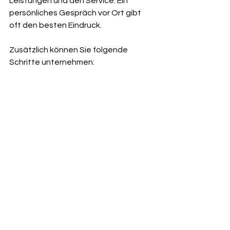
Leistungen und den Service. Ein 
persönliches Gespräch vor Ort gibt 
oft den besten Eindruck.
Zusätzlich können Sie folgende 
Schritte unternehmen:
Online-Recherche:
 Suchen Sie 
nach Praxen in Ihrer Nähe und 
lesen Sie Bewertungen.
Telefonische Beratung:
 Fragen 
Sie nach Preisen und Leistungen.
Probebehandlung:
 Manche 
Anbieter bieten eine erste kurze 
Behandlung zu einem reduzierten 
Preis an.
Fragen Sie nach Zertifikaten:
Qualifikationen und 
Fortbildungen sollten 