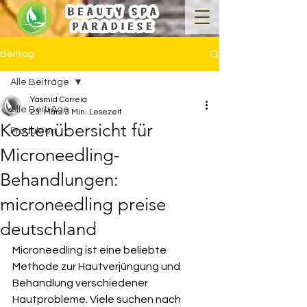
Beitrag
Alle Beiträge
Yasmid Correia
Alle Beiträge
23. März
3 Min. Lesezeit
Kostenübersicht für
Produkten
Microneedling-
Behandlungen:
microneedling preise
deutschland
Microneedling ist eine beliebte 
Methode zur Hautverjüngung und 
Behandlung verschiedener 
Hautprobleme. Viele suchen nach 