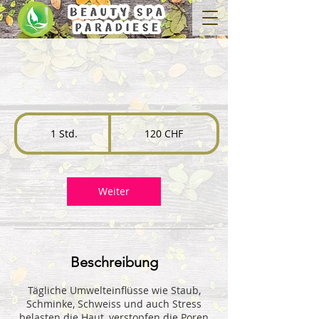
120
Schweizer
1 Std.
1
120 CHF
Franken
S
t
d
Weiter
Beschreibung
Tägliche Umwelteinflüsse wie Staub,
Schminke, Schweiss und auch Stress
belasten die Haut, verstopfen die Poren