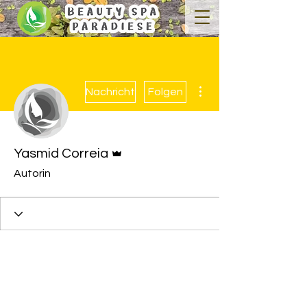
Weitere Optionen
Nachricht
Folgen
Administrator
Yasmid Correia
Autorin