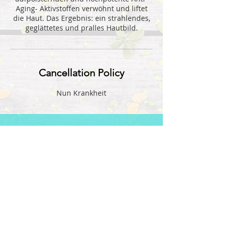
Aging- Aktivstoffen verwöhnt und liftet
die Haut. Das Ergebnis: ein strahlendes,
geglättetes und pralles Hautbild.
Cancellation Policy
Nun Krankheit
B-Peel TX9
Elegance Exclusive
lift
Anspruchsvolle, trockene Haut, erschlaffte
Konturen, Lifting