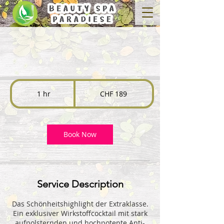
189
Swiss
1 hr
1
CHF 189
francs
h
Book Now
Service Description
Das Schönheitshighlight der Extraklasse.
Ein exklusiver Wirkstoffcocktail mit stark
aufpolsternden und hochpotente Anti-