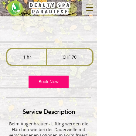
70
Swiss
1 hr
1
CHF 70
francs
h
Book Now
Service Description
Beim Augenbrauen- Lifting werden die
Härchen wie bei der Dauerwelle mit
verschiedenen Lotionen in Form fixiert.