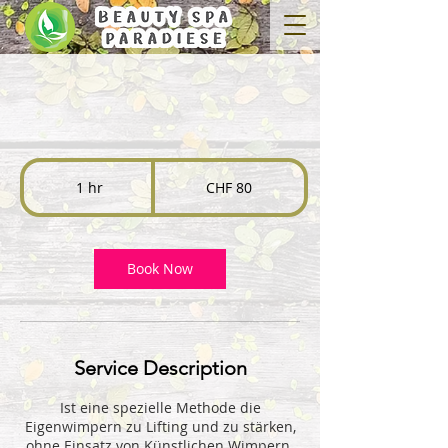
80
Swiss
1 hr
1
CHF 80
francs
h
Book Now
Service Description
Ist eine spezielle Methode die
Eigenwimpern zu Lifting und zu stärken,
ohne Einsatz von Künstlichen Wimpern.