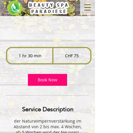
75
Swiss
1 hr 30 min
1
CHF 75
francs
h
3
0
m
Book Now
i
n
Service Description
der Naturwimpernverstärkung im
Abstand von 2 bis max. 4 Wochen,
ab 5 Wochen wird der Neupreis